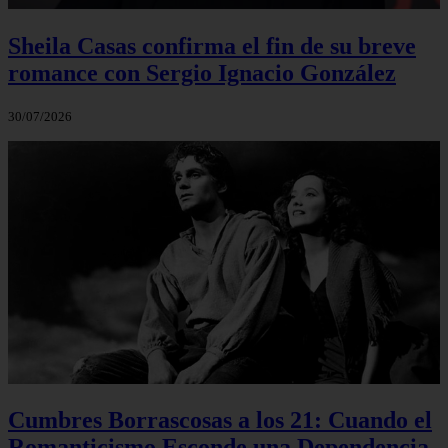
Sheila Casas confirma el fin de su breve
romance con Sergio Ignacio González
30/07/2026
Cumbres Borrascosas a los 21: Cuando el
Romanticismo Esconde una Dependencia