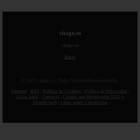
citago.es
citago.es
Inicio
© 2026 citago.es. Todos los derechos reservados.
Sitemap
|
RSS
|
Política de Cookies
|
Política de Privacidad
|
Aviso legal
|
Contacto
|
Creado por 0lemiswebs SEO y
Diseño web
|
Libro sobre Cabañuelas