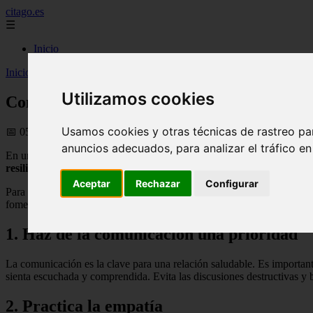
citago.es
☰
Inicio
Inicio
>
citas
>
Construyendo una base sólida: practicando el amor sal
Utilizamos cookies
Construyendo una base sólida: practicando
Usamos cookies y otras técnicas de rastreo pa
📅 05/09/2025
anuncios adecuados, para analizar el tráfico e
En una relación, es fundamental construir una sólida base de
amor
sa
resiliencia
pero con las herramientas adecuadas, es posible superar cu
Aceptar
Rechazar
Configurar
Para construir una base sólida en una relación, es importante practica
fomentar un amor sano en tu relación:
1. Haz de la comunicación una prioridad
La comunicación es la clave para una relación saludable. Es important
sienta escuchada y comprendida. Evita las discusiones destructivas y 
2. Practica la empatía