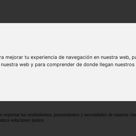
udable en tu relación
 el amor saludable en tu relación
ra mejorar tu experiencia de navegación en nuestra web, p
n nuestra web y para comprender de donde llegan nuestros v
no
para que esta perdure y se fortalezca con el tiempo. A menudo, las p
alquier obstáculo y consolidar una unión duradera.
r
el amor saludable
. Esto implica
respeto
,
comprensión
,
comunicació
e expresar tus sentimientos, pensamientos y necesidades de manera clar
busca soluciones juntos.