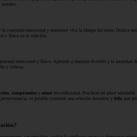
 ustedes.
er la conexión emocional y mantener viva la chispa del amor. Dedica tiem
l y física en tu relación.
bienestar emocional y físico. Aprende a manejar el estrés y la ansiedad 
iz y exitosa.
ación
,
compromiso
y
amor
incondicional. Practicar un amor saludable 
 perseverancia, es posible construir una relación duradera y
feliz
que per
lación?
onestamente, ser empático, cuidar la confianza mutua y demostrar gratitu