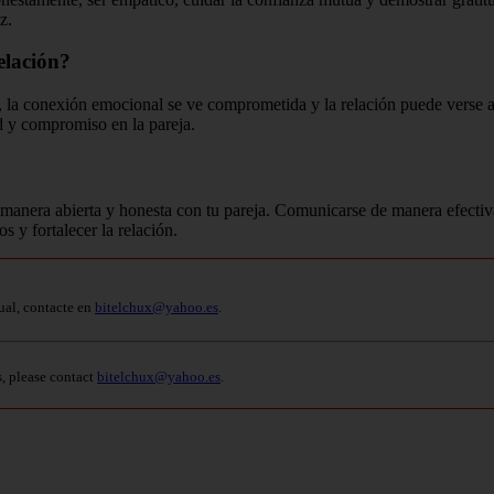
z.
elación?
a, la conexión emocional se ve comprometida y la relación puede verse af
d y compromiso en la pareja.
e manera abierta y honesta con tu pareja. Comunicarse de manera efecti
 y fortalecer la relación.
ual, contacte en
bitelchux@yahoo.es
.
s, please contact
bitelchux@yahoo.es
.