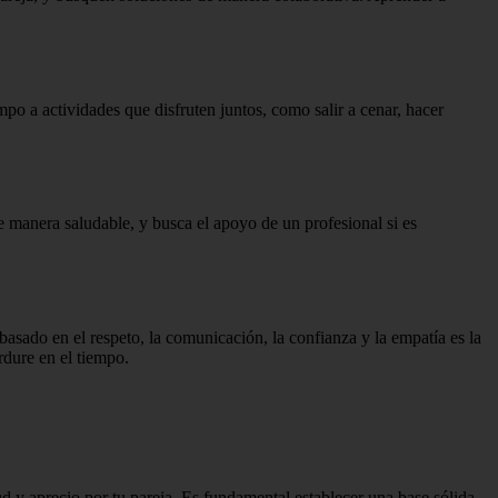
po a actividades que disfruten juntos, como salir a cenar, hacer
de manera saludable, y busca el apoyo de un profesional si es
basado en el respeto, la comunicación, la confianza y la empatía es la
dure en el tiempo.
d y aprecio por tu pareja. Es fundamental establecer una base sólida