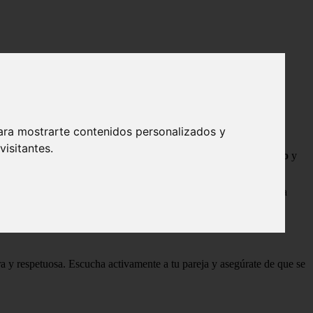
ara mostrarte contenidos personalizados y
isitantes.
arejas se enfrentan a desafíos que ponen a prueba su
compromiso
y
n
abierta y
empatía
. Aquí te presentamos algunas estrategias para
a y respetuosa. Escucha activamente a tu pareja y asegúrate de que se