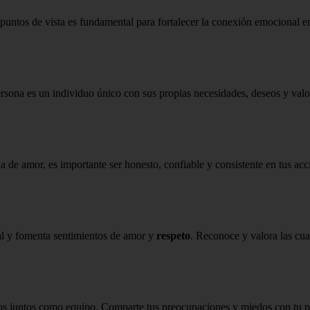
y puntos de vista es fundamental para fortalecer la conexión emocional 
ersona es un individuo único con sus propias necesidades, deseos y valor
da de amor, es importante ser honesto, confiable y consistente en tus acc
nal y fomenta sentimientos de amor y
respeto
. Reconoce y valora las cua
arlos juntos como equipo. Comparte tus preocupaciones y miedos con tu 