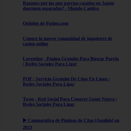
Razones por las que parejas casadas en Japón
duermen separadas? - Mundo Caótico
Opinión de Pasion.com
Conoce la mayor comunidad de jugadores de
casino online
Loventine - Página Gratuita Para Buscar Pareja
| Redes Sociales Para Ligar
POF - Servicio Gratuito De Citas En Línea |
Redes Sociales Para Ligar
Twoo - Red Social Para Conocer Gente Nueva |
Redes Sociales Para Ligar
▶️ Comparativa de Páginas de Citas [Analisis] en
2023