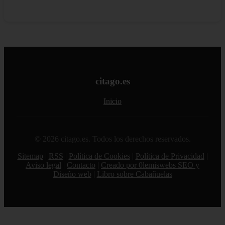
citago.es
Inicio
© 2026 citago.es. Todos los derechos reservados.
Sitemap
|
RSS
|
Política de Cookies
|
Política de Privacidad
|
Aviso legal
|
Contacto
|
Creado por 0lemiswebs SEO y
Diseño web
|
Libro sobre Cabañuelas