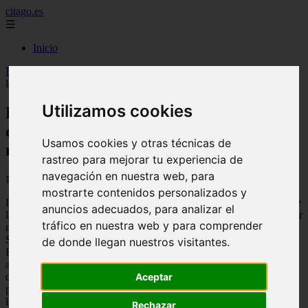
citago.es
☰
Inicio
Inicio
>
citas
>
Descubriendo el secreto del amor duradero:
lecciones de parejas que llevan mucho tiempo juntas
Utilizamos cookies
Descubriendo el secreto del amor
duradero: lecciones de parejas que llevan
Usamos cookies y otras técnicas de
mucho tiempo juntas
rastreo para mejorar tu experiencia de
navegación en nuestra web, para
📅 03/09/2025
mostrarte contenidos personalizados y
Las relaciones amorosas son uno de los aspectos más importantes de
anuncios adecuados, para analizar el
la vida de las personas. Encontrar a esa persona con la que compartir
tráfico en nuestra web y para comprender
momentos, emociones y experiencias es algo que todos anhelamos.
Sin embargo, mantener una relación a largo plazo no es tarea fácil.
de donde llegan nuestros visitantes.
Requiere de compromiso, dedicación y trabajo arduo por parte de
ambas partes. Pero, ¿cuál es el secreto para lograr un amor
duradero? En este artículo, desentrañaremos las lecciones que
Aceptar
podemos aprender de las parejas que han logrado mantener viva la
llama del amor a lo largo de los años.
Rechazar