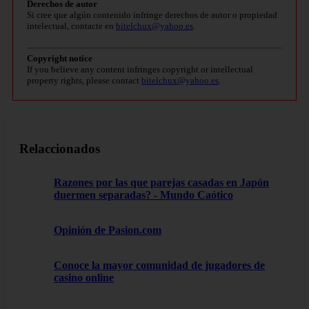
Derechos de autor
Si cree que algún contenido infringe derechos de autor o propiedad
intelectual, contacte en
bitelchux@yahoo.es
.
Copyright notice
If you believe any content infringes copyright or intellectual
property rights, please contact
bitelchux@yahoo.es
.
Relaccionados
Razones por las que parejas casadas en Japón
duermen separadas? - Mundo Caótico
Opinión de Pasion.com
Conoce la mayor comunidad de jugadores de
casino online