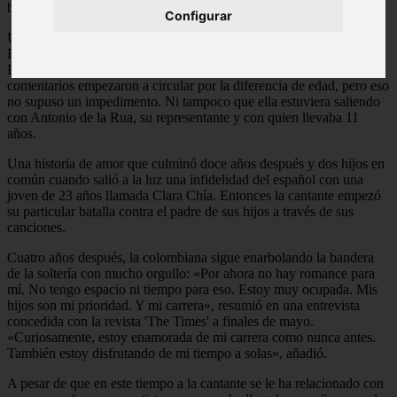
bailarinas mientras canta fragmentos del tema.
Configurar
Una coincidencia que recuerda al momento en el que la de
Barranquilla oficializó su relación con el entonces jugador del
Barcelona F.C. y que tiene 10 años menor que ella. Muchos
comentarios empezaron a circular por la diferencia de edad, pero eso
no supuso un impedimento. Ni tampoco que ella estuviera saliendo
con Antonio de la Rua, su representante y con quien llevaba 11
años.
Una historia de amor que culminó doce años después y dos hijos en
común cuando salió a la luz una infidelidad del español con una
joven de 23 años llamada Clara Chía. Entonces la cantante empezó
su particular batalla contra el padre de sus hijos a través de sus
canciones.
Cuatro años después, la colombiana sigue enarbolando la bandera
de la soltería con mucho orgullo: «Por ahora no hay romance para
mí. No tengo espacio ni tiempo para eso. Estoy muy ocupada. Mis
hijos son mi prioridad. Y mi carrera», resumió en una entrevista
concedida con la revista 'The Times' a finales de mayo.
«Curiosamente, estoy enamorada de mi carrera como nunca antes.
También estoy disfrutando de mi tiempo a solas», añadió.
A pesar de que en este tiempo a la cantante se le ha relacionado con