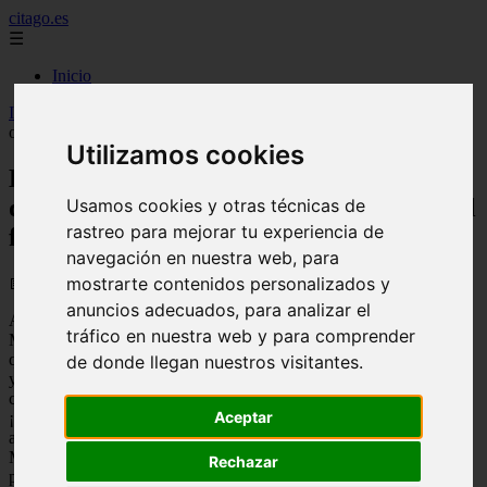
citago.es
☰
Inicio
Inicio
>
citago
>
El motivo por el que Shakira no le quiere dar otra
oportunidad al amor, después del fracaso con Piqué
Utilizamos cookies
El motivo por el que Shakira no le quiere
dar otra oportunidad al amor, después del
Usamos cookies y otras técnicas de
rastreo para mejorar tu experiencia de
fracaso con Piqué
navegación en nuestra web, para
mostrarte contenidos personalizados y
📅 04/06/2026
anuncios adecuados, para analizar el
Ahora, quince años después, la cantante vuelve a poner ... voz al
tráfico en nuestra web y para comprender
Mundial con su tema 'Dai Dai'. Será el tema oficial del campeonato
que se disputará desde el próximo junio en Estados Unidos, México
de donde llegan nuestros visitantes.
y Canadá. «Desde el Estadio Maracaná, aquí tenéis 'Dai Dai', la
canción oficial de la FIFA World Cup 2026. Estreno el 14 de mayo.
Aceptar
¡Estamos listos!», escribió la artista en sus redes sociales para
anunciar la canción. Un vídeo, grabado en el estadio carioca de
Maracaná, en el que Shakira viste una camiseta amarilla y un
Rechazar
pantalón corto azul y maneja varios balones junto a un grupo de