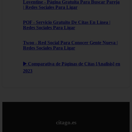
Loventine - Página Gratuita Para Buscar Pareja
| Redes Sociales Para Ligar
POF - Servicio Gratuito De Citas En Línea |
Redes Sociales Para Ligar
Twoo - Red Social Para Conocer Gente Nueva |
Redes Sociales Para Ligar
▶️ Comparativa de Páginas de Citas [Analisis] en
2023
citago.es