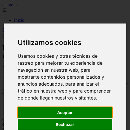
citago.es
☰
Inicio
Inicio
>
citas
>
Explorando las claves de las relaciones sanas de
pareja
Utilizamos cookies
Explorando las claves de las relaciones
sanas de pareja
Usamos cookies y otras técnicas de
rastreo para mejorar tu experiencia de
📅 04/09/2025
navegación en nuestra web, para
mostrarte contenidos personalizados y
Las relaciones de pareja son una parte fundamental de la vida de
muchas personas. A lo largo de la historia, el ser humano ha buscado
anuncios adecuados, para analizar el
la compañía y el apoyo de otro individuo para enfrentar los desafíos
tráfico en nuestra web y para comprender
de la vida y disfrutar de los momentos felices. En la actualidad, las
de donde llegan nuestros visitantes.
relaciones de pareja siguen siendo importantes, y existen numerosos
beneficios de estar en una
pareja
que vale la pena explorar.
Aceptar
Uno de los principales beneficios de estar en una pareja es la
compañía
. Tener a alguien con quien compartir experiencias,
emociones y pensamientos puede ser muy reconfortante. La
Rechazar
sensación de no estar solo en este mundo puede brindar una gran