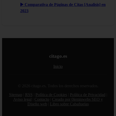
▶️ Comparativa de Páginas de Citas [Analisis] en
2023
citago.es
Inicio
© 2026 citago.es. Todos los derechos reservados.
Sitemap
|
RSS
|
Política de Cookies
|
Política de Privacidad
|
Aviso legal
|
Contacto
|
Creado por 0lemiswebs SEO y
Diseño web
|
Libro sobre Cabañuelas