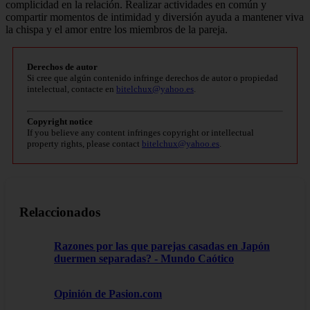
complicidad en la relación. Realizar actividades en común y
compartir momentos de intimidad y diversión ayuda a mantener viva
la chispa y el amor entre los miembros de la pareja.
Derechos de autor
Si cree que algún contenido infringe derechos de autor o propiedad
intelectual, contacte en
bitelchux@yahoo.es
.
Copyright notice
If you believe any content infringes copyright or intellectual
property rights, please contact
bitelchux@yahoo.es
.
Relaccionados
Razones por las que parejas casadas en Japón
duermen separadas? - Mundo Caótico
Opinión de Pasion.com