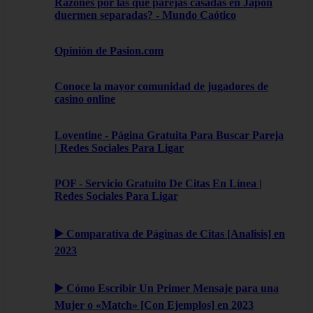
Razones por las que parejas casadas en Japón
duermen separadas? - Mundo Caótico
Opinión de Pasion.com
Conoce la mayor comunidad de jugadores de
casino online
Loventine - Página Gratuita Para Buscar Pareja
| Redes Sociales Para Ligar
POF - Servicio Gratuito De Citas En Línea |
Redes Sociales Para Ligar
▶️ Comparativa de Páginas de Citas [Analisis] en
2023
▶️ Cómo Escribir Un Primer Mensaje para una
Mujer o «Match» [Con Ejemplos] en 2023