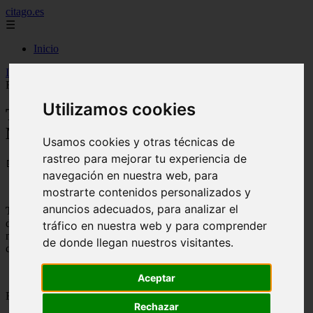
citago.es
☰
Inicio
Inicio
>
citas
>
Twoo - Red Social Para Conocer Gente Nueva |
Redes Sociales Para Ligar
Utilizamos cookies
Twoo - Red Social Para Conocer Gente
Nueva | Redes Sociales Para Ligar
Usamos cookies y otras técnicas de
rastreo para mejorar tu experiencia de
📅 05/09/2025
navegación en nuestra web, para
mostrarte contenidos personalizados y
anuncios adecuados, para analizar el
Twoo
es una red social muy similar a badoo, una gran comunidad
donde puedes
ligar y conocer gente
mientras te diviertes. En este
tráfico en nuestra web y para comprender
momento cuenta con más de 70 millones de registros y va en
de donde llegan nuestros visitantes.
crecimiento constante.
Aceptar
Registro en Twoo:
Rechazar