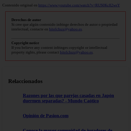
Contenido original en
https://www.youtube.com/watch?v=RUS0Kc82wsY
Derechos de autor
Si cree que algún contenido infringe derechos de autor o propiedad
intelectual, contacte en
bitelchux@yahoo.es
.
Copyright notice
If you believe any content infringes copyright or intellectual
property rights, please contact
bitelchux@yahoo.es
.
Relaccionados
Razones por las que parejas casadas en Japón
duermen separadas? - Mundo Caótico
Opinión de Pasion.com
Conoce la mayor comunidad de jugadores de