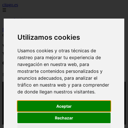
citago.es
☰
Inicio
Inicio
>
yt-citago
>
Video Romance confirmado? Emma Watson y
el ex de Belinda fueron captados besándose
Utilizamos cookies
Video Romance confirmado? Emma
Usamos cookies y otras técnicas de
Watson y el ex de Belinda fueron
rastreo para mejorar tu experiencia de
captados besándose
navegación en nuestra web, para
mostrarte contenidos personalizados y
📅 09/03/2026
anuncios adecuados, para analizar el
tráfico en nuestra web y para comprender
de donde llegan nuestros visitantes.
Aceptar
Rechazar