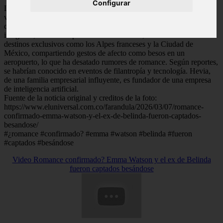
Configurar
Las redes sociales están pendientes de unas fotos filtradas que
vinculan al empresario mexicano Gonzalo Hevia Baillères, ex de la
cantante Belinda, con la actriz británica Emma Watson. Las
imágenes, difundidas por medios mexicanos, los muestran en
destinos exclusivos como los Alpes franceses y la Ciudad de
México, compartiendo gestos de afecto como besos en un
aeropuerto, lo que ha desatado rumores de romance. Según reportes,
se habrían conocido en eventos de filantropía y tecnología. Hevia,
de una familia empresarial influyente, es fundador de una empresa
de inteligencia artificial.
Fuente de la noticia original y creditos de la foto:
https://www.eluniversal.com.co/farandula/2026/03/07/romance-
confirmado-emma-watson-y-el-ex-de-belinda-fueron-captados-
besandose/
#¿romance #confirmado? #emma #watson #belinda #fueron
#captados #besándose
Video Romance confirmado? Emma Watson y el ex de Belinda
fueron captados besándose