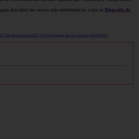
l para descubrir sus versos más emblemáticos, o por la
Biografía de
ad-bord%C3%A9-el-amor-m%C3%A1s-grande-de-mi-vida/ar-AA26I4Yn