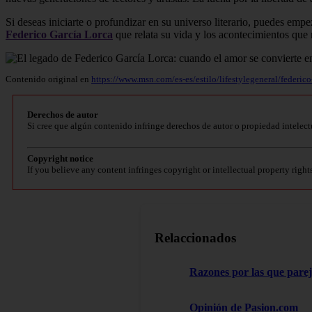
Si deseas iniciarte o profundizar en su universo literario, puedes empe
Federico García Lorca
que relata su vida y los acontecimientos que r
Contenido original en
https://www.msn.com/es-es/estilo/lifestylegeneral/fed
Derechos de autor
Si cree que algún contenido infringe derechos de autor o propiedad intelect
Copyright notice
If you believe any content infringes copyright or intellectual property right
Relaccionados
Razones por las que pare
Opinión de Pasion.com