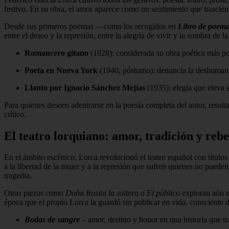
festivo. En su obra, el amor aparece como un sentimiento que trasciend
Desde sus primeros poemas —como los recogidos en
Libro de poem
entre el deseo y la represión, entre la alegría de vivir y la sombra de 
Romancero gitano
(1928): considerada su obra poética más po
Poeta en Nueva York
(1940, póstumo): denuncia la deshumaniza
Llanto por Ignacio Sánchez Mejías
(1935): elegía que eleva e
Para quienes deseen adentrarse en la poesía completa del autor, resu
crítico.
El teatro lorquiano: amor, tradición y rebe
En el ámbito escénico, Lorca revolucionó el teatro español con título
a la libertad de la mujer y a la represión que sufren quienes no puede
tragedia.
Otras piezas como
Doña Rosita la soltera
o
El público
exploran aún má
época que el propio Lorca la guardó sin publicar en vida, consciente d
Bodas de sangre
– amor, destino y honor en una historia que tra