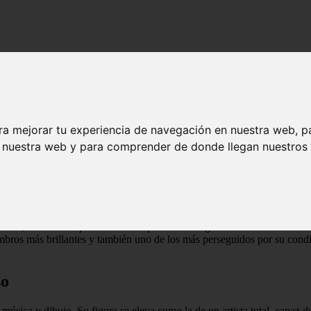
se convierte en bandera de libertad
o el amor se convierte en bandera de libert
ra mejorar tu experiencia de navegación en nuestra web, p
n nuestra web y para comprender de donde llegan nuestros v
literatura en español, sino también un símbolo de la lucha por la libe
adas por una defensa apasionada del derecho a amar sin ataduras ni prej
vida» – Federico García Lorca
ntimos, resume a la perfección el espíritu de una generación —la
Genera
iembros más brillantes y también uno de los más perseguidos por su co
so
música y dibujo. Su figura se eleva como la de un artista total, capaz de