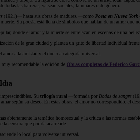
e todas las barreras, ya sean sociales, familiares o de género.
as
(1921)— hasta sus obras de madurez —como
Poeta en Nueva York
la muerte. Su poesía está llena de símbolos que hablan de un amor que no s
pular, donde el amor y la muerte se entrelazan en escenas de una belle
ción de la gran ciudad y plantea un grito de libertad individual frente 
l amor a la amistad y el duelo a categoría universal.
lta muy recomendable la edición de
Obras completas de Federico Garc
ldía
s imprescindibles. Su
trilogía rural
—formada por
Bodas de sangre
(19
n amar según su deseo. En estas obras, el amor no correspondido, el dese
s abiertamente la temática homosexual y la crítica a las normas establ
e la censura que podría acarrearle.
sciende lo local para volverse universal.