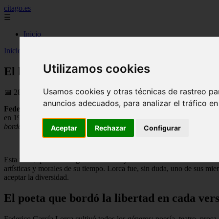
citago.es
☰
Inicio
Inicio
>
citago
>
El legado de Federico García Lorca: cuando el amor 
Utilizamos cookies
El legado de Federico García Lorca: cuand
Usamos cookies y otras técnicas de rastreo pa
📅 28/06/2026
anuncios adecuados, para analizar el tráfico e
Federico García Lorca
no solo fue uno de los grandes nombres de la 
en 1936 al inicio de la Guerra Civil, su obra y su vida quedaron marc
bordé el amor más grande de mi vida»
.
Aceptar
Rechazar
Configurar
«En la bandera de la libertad bordé el amor más grande de mi 
Esta frase, que el autor granadino incluyó en uno de sus textos más í
artísticas y morales de su tiempo. Lorca fue, sin duda, uno de sus m
aceptar la diversidad.
El poeta que bordó la libertad en cada ver
Federico García Lorca cultivó todos los géneros: poesía, teatro, prosa, 