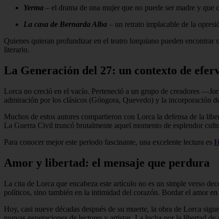
Yerma
– el drama de una mujer que no puede ser madre y que c
La casa de Bernarda Alba
– un retrato implacable de la opresi
Quienes quieran profundizar en el teatro lorquiano pueden encontrar 
literario.
La Generación del 27: un contexto de efer
Lorca no creció en el vacío. Perteneció a un grupo de creadores —Jorg
admiración por los clásicos (Góngora, Quevedo) y la incorporación de
Muchos de estos autores compartieron con Lorca la defensa de la liber
La Guerra Civil truncó brutalmente aquel momento de esplendor cultu
Para conocer mejor este periodo fascinante, una excelente lectura es
H
Amor y libertad: el mensaje que perdura
La cita de Lorca que encabeza este artículo no es un simple verso deco
políticos, sino también en la intimidad del corazón. Bordar el amor en 
Hoy, casi nueve décadas después de su muerte, la obra de Lorca sigue
nuevas generaciones de lectores y artistas. La lucha por la libertad 