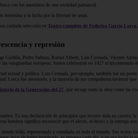
hoca con los mandatos de una sociedad patriarcal.
ón femenina y la lucha por la libertad de amar.
una cuidada selección en
Teatro completo de Federico García Lorca
vescencia y represión
e Guillén, Pedro Salinas, Rafael Alberti, Luis Cernuda, Vicente Aleixa
 las vanguardias europeas. Juntos celebraron en 1927 el tricentenario d
tad sexual y política. Luis Cernuda, por ejemplo, también fue un poeta 
ral: Lorca fue asesinado, y la mayoría de sus compañeros tuvieron que
istoria de la Generación del 27
, que recoge tanto la obra como las viv
rativo. Es una declaración de principios que recorre toda su carrera: la 
esa bandera significa reconocer que el afecto, el deseo y la entrega son 
 siendo leída, representada y estudiada en todo el mundo. Sus textos ha
de amar, lejos de haber terminado, se renueva cada día, y en esa lucha 