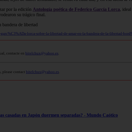
zar por la edición
Antología poética de Federico García Lorca
, idea
odearon su trágico final.
erico-garc%C3%ADa-lorca-sobre-la-libertad-de-amar-en-la-bandera-de-la-libert
ual, contacte en
bitelchux@yahoo.es
.
s, please contact
bitelchux@yahoo.es
.
jas casadas en Japón duermen separadas? - Mundo Caótico