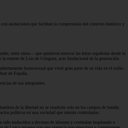
, con anotaciones que facilitan la comprensión del contexto histórico y
ndre, entre otros— que quisieron renovar las letras españolas desde la
e la muerte de Luis de Góngora, acto fundacional de la generación.
abiertamente homosexual que vivió gran parte de su vida en el exilio.
 huir de España.
encias de sus integrantes.
bandera de la libertad no se enarbola solo en los campos de batalla
actos políticos en una sociedad que intenta controlarlos.
n sido traducidos a decenas de idiomas y continúan inspirando a
la voz de Lorca resuena con una vigencia que emociona y compromete.