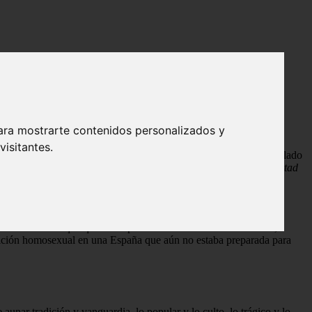
ad
ara mostrarte contenidos personalizados y
isitantes.
rtad afectiva. Nacido en Fuente Vaqueros (Granada) en 1898 y fusilado
uicios. Como escribió el propio poeta:
«En la bandera de la libertad
ción del 27
— que quiso romper con las convenciones sociales,
ndición homosexual en una España que aún no estaba preparada para
 aunar tradición y vanguardia, lo popular y lo culto, lo trágico y lo