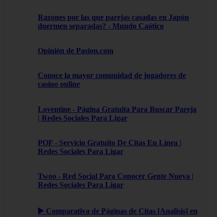
Razones por las que parejas casadas en Japón
duermen separadas? - Mundo Caótico
Opinión de Pasion.com
Conoce la mayor comunidad de jugadores de
casino online
Loventine - Página Gratuita Para Buscar Pareja
| Redes Sociales Para Ligar
POF - Servicio Gratuito De Citas En Línea |
Redes Sociales Para Ligar
Twoo - Red Social Para Conocer Gente Nueva |
Redes Sociales Para Ligar
▶️ Comparativa de Páginas de Citas [Analisis] en