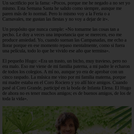
Un sacrificio por la fama: «Pocos, porque me he negado a no ser yo
mismo. Esta Semana Santa he salido como siempre, aunque me
paren más de lo normal. Pero lo mismo voy a la Feria o a
Carnavales, me gustan las fiestas y no voy a dejar de ir».
Un propósito que nunca cumple: «No tomarme las cosas tan a
pecho. Le doy a veces una importancia que se merecen, eso me
produce ansiedad. Yo, cuando suenan las Campanadas, me echo a
llorar porque en ese momento repaso mentalmente, como si fuera
una película, todo lo que he vivido ese año que termina».
El pequeño Hugo: «Era un trasto, un bicho, muy travieso, pero no
era malo. Eso me viene de mi familia paterna, a mi padre le echaron
de todos los colegios. A mí no, aunque yo era de aprobar con un
cinco raspado. La música me vino por mi familia materna, porque
mi madre estaba en el Coro Rociero y yo allí hice amigos. Cuando
pasé al Coro Grande, participé en la boda de Infanta Elena. El Hugo
de ahora no es tener muchos amigos; es de buenos amigos, de los de
toda la vida».