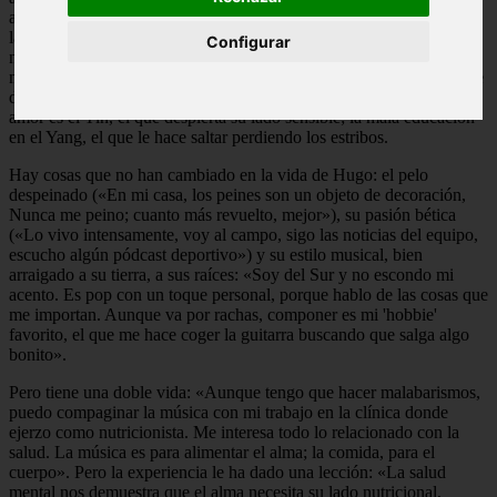
altera hasta el punto de convertirlo en 'el demonio de Tasmania', es
la mala educación: «Saca lo peor de mí, reconozco que me supera y
Configurar
ni con los años he aprendido a gestionar esa reacción. Ante un
maleducado me enfrento, me pongo a su nivel, y por mucho que me
digan que 'le tire besitos' para calmarme, nada, no puedo». Si el
amor es el Yin, el que despierta su lado sensible; la mala educación
en el Yang, el que le hace saltar perdiendo los estribos.
Hay cosas que no han cambiado en la vida de Hugo: el pelo
despeinado («En mi casa, los peines son un objeto de decoración,
Nunca me peino; cuanto más revuelto, mejor»), su pasión bética
(«Lo vivo intensamente, voy al campo, sigo las noticias del equipo,
escucho algún pódcast deportivo») y su estilo musical, bien
arraigado a su tierra, a sus raíces: «Soy del Sur y no escondo mi
acento. Es pop con un toque personal, porque hablo de las cosas que
me importan. Aunque va por rachas, componer es mi 'hobbie'
favorito, el que me hace coger la guitarra buscando que salga algo
bonito».
Pero tiene una doble vida: «Aunque tengo que hacer malabarismos,
puedo compaginar la música con mi trabajo en la clínica donde
ejerzo como nutricionista. Me interesa todo lo relacionado con la
salud. La música es para alimentar el alma; la comida, para el
cuerpo». Pero la experiencia le ha dado una lección: «La salud
mental nos demuestra que el alma necesita su lado nutricional,