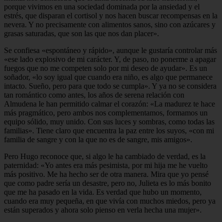
porque vivimos en una sociedad dominada por la ansiedad y el
estrés, que disparan el cortisol y nos hacen buscar recompensas en la
nevera. Y no precisamente con alimentos sanos, sino con azúcares y
grasas saturadas, que son las que nos dan placer».
Se confiesa «espontáneo y rápido», aunque le gustaría controlar más
«ese lado explosivo de mi carácter. Y, de paso, no ponerme a apagar
fuegos que no me competen solo por mi deseo de ayudar». Es un
soñador, «lo soy igual que cuando era niño, es algo que permanece
intacto. Sueño, pero para que todo se cumpla». Y ya no se considera
tan romántico como antes, los años de serena relación con
Almudena le han permitido calmar el corazón: «La madurez te hace
más pragmático, pero ambos nos complementamos, formamos un
equipo sólido, muy unido. Con sus luces y sombras, como todas las
familias». Tiene claro que encuentra la paz entre los suyos, «con mi
familia de sangre y con la que no es de sangre, mis amigos».
Pero Hugo reconoce que, si algo le ha cambiado de verdad, es la
paternidad: «Yo antes era más pesimista, por mi hija me he vuelto
más positivo. Me ha hecho ser de otra manera. Mira que yo pensé
que como padre sería un desastre, pero no, Julieta es lo más bonito
que me ha pasado en la vida. Es verdad que hubo un momento,
cuando era muy pequeña, en que vivía con muchos miedos, pero ya
están superados y ahora solo pienso en verla hecha una mujer».