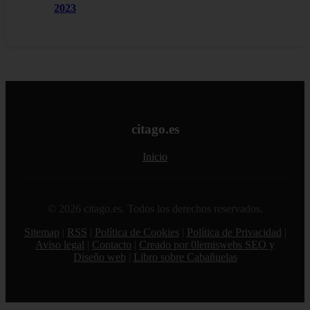
2023
citago.es
Inicio
© 2026 citago.es. Todos los derechos reservados.
Sitemap
|
RSS
|
Política de Cookies
|
Política de Privacidad
|
Aviso legal
|
Contacto
|
Creado por 0lemiswebs SEO y
Diseño web
|
Libro sobre Cabañuelas