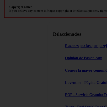
Copyright notice
If you believe any content infringes copyright or intellectual property right
Relaccionados
Razones por las que pare
Opinión de Pasion.com
Conoce la mayor comunida
Loventine - Página Gratui
POF - Servicio Gratuito D
Twoo - Red Social Para C