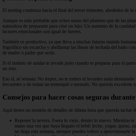
El nesting comienza hacia el final del tercer trimestre, alrededor de 
Aunque es más probable que eches mano del plumero que de las plumas 
naturaleza de prepararte para criar un hijo: Un aumento de la cantidad
factores emocionales son igual de fuertes.
También es productivo, ya que lleva a muchas futuras mamás humanas a 
frigorífico sin escarcha y abrillantar las líneas de lechada del baño co
de madre o padre que serás.
Si el instinto de anidar te invade justo cuando te preparas para el pa
un reto.
Eso sí, sé sensata: No trepes, no te estires ni levantes nada demasiad
frecuentes y de tomar un tentempié a menudo. No querrás excederte tan
Consejos para hacer cosas seguras durante
Aquí tienes un montón de detalles de última hora que querrás tachar de 
Reponer la nevera. Fuera lo viejo, dentro lo nuevo. Mientras te 
mano una vez que haya llegado el bebé: leche, yogur, queso, zum
no llega esta semana, siempre puedes volver a aprovisionarte l