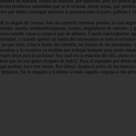
 hubiera un mañana. Habrá un mañana, por supuesto, pero no podrás gast
odos los productos saludables que se te ocurran, desde sopas, que pueden 
os que debes conseguir mientras te preparas para el parto: galletas y cere
e la alegría de cocinar, date un capricho mientras puedas; es casi segu
 heladas -lasaña, minihamburguesas, tortitas, magdalenas de salvado- y 
avo cuando vayas a comprar pan de plátano. Estarás especialmente agr
aternidad, y cuando apretar un botón del microondas es todo el esfuerzo
y ya que estás, echa la funda del edredón, las fundas de las almohadas, l
lavadora y la secadora ya tendrán que trabajar bastante para poder mant
mpre dejas para la próxima? Sea cual sea la estación del año, ahora es 
ubras que no son grises después de todo!). Pasa el aspirador por detrás 
que perdiste hace tres meses. Por último, limpia el polvo de los marcos
 la limpieza. No te empujes a ti mismo si estás cagado -empuja a otra per