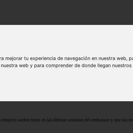
ra mejorar tu experiencia de navegación en nuestra web, p
n nuestra web y para comprender de donde llegan nuestros v
barazadas lo hacen. Y si usted es como muchas futuras madres humanas 
s mujeres suelen tener en las últimas semanas del embarazo y que las insp