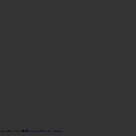
ual, contacte en
bitelchux@yahoo.es
.