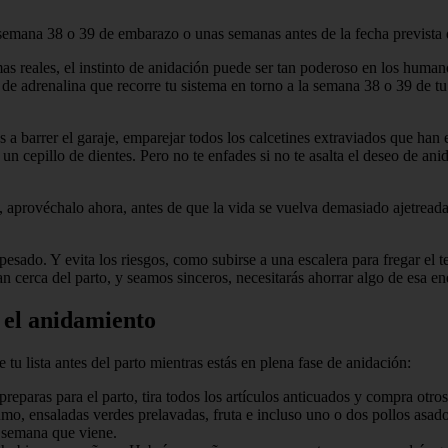
la semana 38 o 39 de embarazo o unas semanas antes de la fecha prevista 
reales, el instinto de anidación puede ser tan poderoso en los humano
 de adrenalina que recorre tu sistema en torno a la semana 38 o 39 de t
barrer el garaje, emparejar todos los calcetines extraviados que han e
n un cepillo de dientes. Pero no te enfades si no te asalta el deseo de a
rto, aprovéchalo ahora, antes de que la vida se vuelva demasiado ajetre
o pesado. Y evita los riesgos, como subirse a una escalera para fregar 
 cerca del parto, y seamos sinceros, necesitarás ahorrar algo de esa ene
 el anidamiento
tu lista antes del parto mientras estás en plena fase de anidación:
preparas para el parto, tira todos los artículos anticuados y compra otr
o, ensaladas verdes prelavadas, fruta e incluso uno o dos pollos asados
a semana que viene.