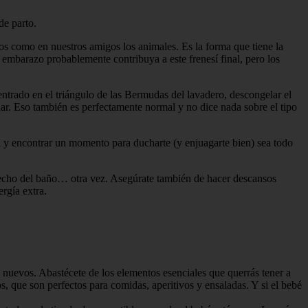
de parto.
s como en nuestros amigos los animales. Es la forma que tiene la
u embarazo probablemente contribuya a este frenesí final, pero los
ntrado en el triángulo de las Bermudas del lavadero, descongelar el
nidar. Eso también es perfectamente normal y no dice nada sobre el tipo
ada y encontrar un momento para ducharte (y enjuagarte bien) sea todo
el techo del baño… otra vez. Asegúrate también de hacer descansos
rgía extra.
os nuevos. Abastécete de los elementos esenciales que querrás tener a
, que son perfectos para comidas, aperitivos y ensaladas. Y si el bebé