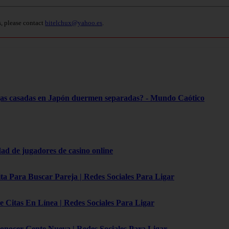
s, please contact
bitelchux@yahoo.es
.
jas casadas en Japón duermen separadas? - Mundo Caótico
d de jugadores de casino online
ta Para Buscar Pareja | Redes Sociales Para Ligar
e Citas En Línea | Redes Sociales Para Ligar
onocer Gente Nueva | Redes Sociales Para Ligar