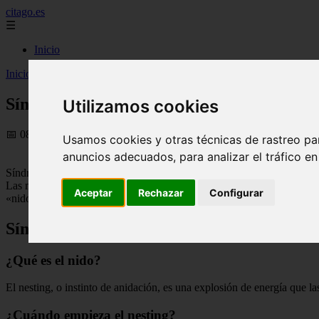
citago.es
☰
Inicio
Inicio
>
citas
>
Síndrome del nido vacío - Apps De Citas
Síndrome del nido vacío - Apps De Citas
Utilizamos cookies
📅 08/09/2025
Usamos cookies y otras técnicas de rastreo pa
anuncios adecuados, para analizar el tráfico e
Síndrome del nido vacío
Las madres hámster lo hacen. Las madres gatas lo hacen. Las aves em
Aceptar
Rechazar
Configurar
«nido» para el bebé que está a punto de nacer.
Síndrome del nido vacío
¿Qué es el nido?
El nesting, o instinto de anidación, es una explosión de energía que la
¿Cuándo empieza el nesting?