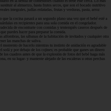
arlo en la tienda de comestibles cuando el bebé esté cerca. Lo más
sustituir al almuerzo, hasta frutos secos, que son el bocado nutritivo
ales integrales, judías enlatadas, frutas y verduras, pasta, arroz
ro que la cocina pasará a un segundo plano una vez que el bebé esté a
guárdalas en recipientes para una sola comida en el congelador.
adecida de encontrarte con comidas y tentempiés caseros después de
 que puedes hacer para preparar la comida.
as alfombras, las sábanas de la habitación de invitados y cualquier otra
ener las manchas de saliva.
el momento de hacerlo mientras tu instinto de anidación es agradable
del sofá y por debajo de los cojines; es probable que ganes un dinero
 de los cuadros antes de que la explosión de fotos del bebé haga más
sona, en su lugar- y mantente alejado de las escaleras u otras perchas