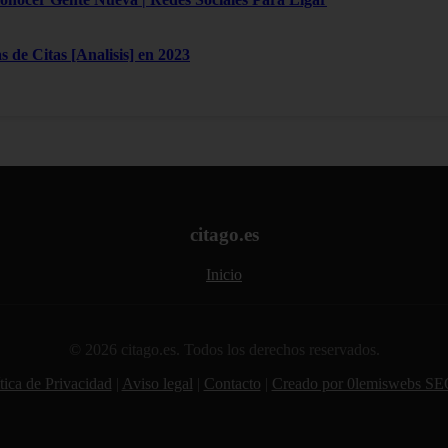
 de Citas [Analisis] en 2023
citago.es
Inicio
© 2026 citago.es. Todos los derechos reservados.
tica de Privacidad
|
Aviso legal
|
Contacto
|
Creado por 0lemiswebs SE