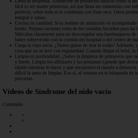
Llena tu despensa. Abastécete de productos básicos como si no
fácil es ser madre primeriza, así que llena tus estanterías con t
perfecto, sobre todo si se combinan con fruta seca. Otros product
integral y salsas.
Cocina en cantidad. Si tu instinto de anidación va acompañado d
bordo. Prepara raciones extra de tus comidas favoritas para las
Márcalos claramente para no descongelar una hamburguesa de p
haber sobrevivido con la comida del hospital o del centro de m
Carga la ropa sucia. ¿Tienes ganas de tirar la toalla? Adelante, 
cosa que no se lave con regularidad. Cuando llegue el bebé, la 
Limpia en profundidad. ¿Sabes la limpieza de primavera que sie
y fuerte. Limpia los alféizares y las persianas (¡puede que desc
rápido mientras lo haces y que encuentres el mando a distancia 
difícil la tarea de limpiar. Eso sí, sé sensato en tu búsqueda de
precarias.
Vídeos de Síndrome del nido vacío
Contenido