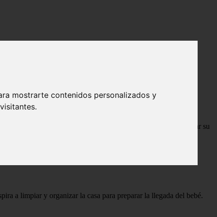
ara mostrarte contenidos personalizados y
isitantes.
-¡y algunos padres también! – también lo está haciendo: preparar su
ira a limpiar y organizar la casa para preparar la llegada del bebé.