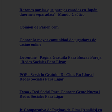
Razones por las que parejas casadas en Japón
duermen separadas? - Mundo Caótico
Opinión de Pasion.com
Conoce la mayor comunidad de jugadores de
casino online
Loventine - Página Gratuita Para Buscar Pareja
| Redes Sociales Para Ligar
POF - Servicio Gratuito De Citas En Línea |
Redes Sociales Para Ligar
Twoo - Red Social Para Conocer Gente Nueva |
Redes Sociales Para Ligar
▶️ Comparativa de Páginas de Citas [Analisis] en