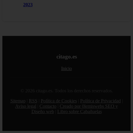
2023
citago.es
Inicio
© 2026 citago.es. Todos los derechos reservados.
Sitemap
|
RSS
|
Política de Cookies
|
Política de Privacidad
|
Aviso legal
|
Contacto
|
Creado por 0lemiswebs SEO y
Diseño web
|
Libro sobre Cabañuelas