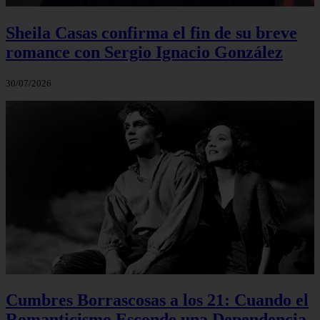
Sheila Casas confirma el fin de su breve
romance con Sergio Ignacio González
30/07/2026
Cumbres Borrascosas a los 21: Cuando el
Romanticismo Esconde una Dependencia