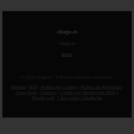
citago.es
citago.es
Inicio
© 2026 citago.es. Todos los derechos reservados.
Sitemap
|
RSS
|
Política de Cookies
|
Política de Privacidad
|
Aviso legal
|
Contacto
|
Creado por 0lemiswebs SEO y
Diseño web
|
Libro sobre Cabañuelas