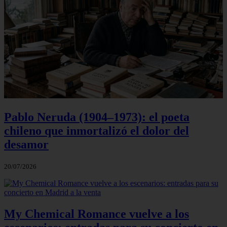
Pablo Neruda (1904–1973): el poeta
chileno que inmortalizó el dolor del
desamor
20/07/2026
My Chemical Romance vuelve a los