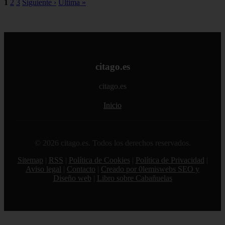
1
2
3
Siguiente ›
Última »
citago.es
citago.es
Inicio
© 2026 citago.es. Todos los derechos reservados.
Sitemap
|
RSS
|
Política de Cookies
|
Política de Privacidad
|
Aviso legal
|
Contacto
|
Creado por 0lemiswebs SEO y
Diseño web
|
Libro sobre Cabañuelas