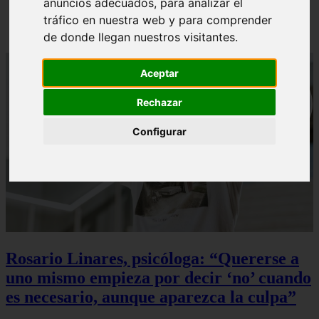
anuncios adecuados, para analizar el
Loventine - Página Gratuita Para Buscar Pareja |
tráfico en nuestra web y para comprender
Redes Sociales Para Ligar
de donde llegan nuestros visitantes.
Aceptar
Rechazar
Configurar
Rosario Linares, psicóloga: “Quererse a
uno mismo empieza por decir ‘no’ cuando
es necesario, aunque aparezca la culpa”