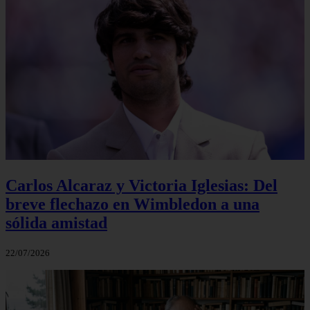
Carlos Alcaraz y Victoria Iglesias: Del
breve flechazo en Wimbledon a una
sólida amistad
22/07/2026