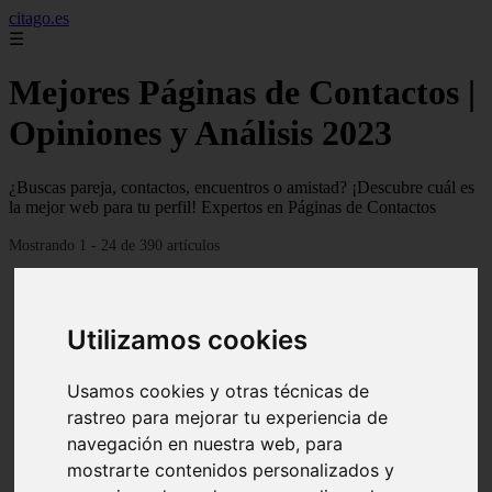
citago.es
☰
Mejores Páginas de Contactos |
Opiniones y Análisis 2023
¿Buscas pareja, contactos, encuentros o amistad? ¡Descubre cuál es
la mejor web para tu perfil! Expertos en Páginas de Contactos
Mostrando 1 - 24 de 390 artículos
Utilizamos cookies
Usamos cookies y otras técnicas de
❮
❯
rastreo para mejorar tu experiencia de
navegación en nuestra web, para
mostrarte contenidos personalizados y